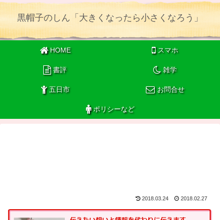
黒帽子のしん「大きくなったら小さくなろう」
HOME
スマホ
書評
雑学
五日市
お問合せ
ポリシーなど
2018.03.24
2018.02.27