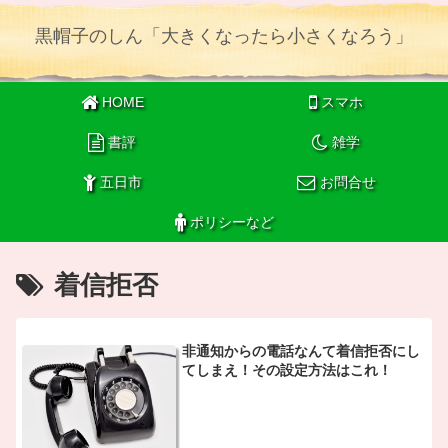
黒帽子のしん「大きくなったら小さくなろう」
HOME
スマホ
書評
雑学
五日市
お問合せ
ポリシーなど
着信拒否
非通知からの電話なんて着信拒否にし
てしまえ！その設定方法はこれ！