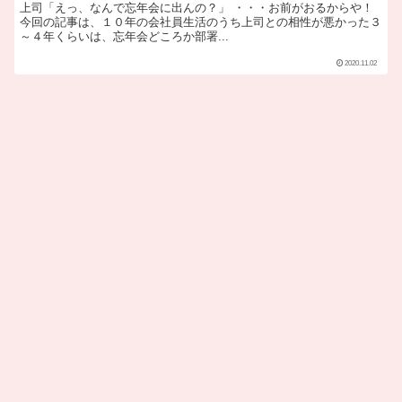
上司「えっ、なんで忘年会に出んの？」 ・・・お前がおるからや！
今回の記事は、１０年の会社員生活のうち上司との相性が悪かった３
～４年くらいは、忘年会どころか部署...
2020.11.02