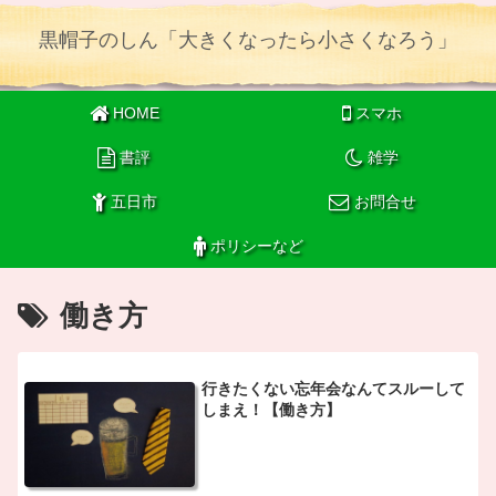
黒帽子のしん「大きくなったら小さくなろう」
HOME
スマホ
書評
雑学
五日市
お問合せ
ポリシーなど
働き方
行きたくない忘年会なんてスルーして
しまえ！【働き方】