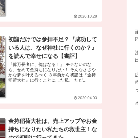
2020.10.28
初詣だけでは参拝不足？『成功して
いる人は、なぜ神社に行くのか？』
を読んで幸せになる【書評】
『億万長者に、俺はなる！』 モテないのな
ら、せめて金持ちになりたい！ そんなささや
かな夢を叶えるべく ３年前から初詣は『金持
稲荷大社』に行くことにした私。 ただ...
2020.04.03
金持稲荷大社は、売上アップやお金
持ちになりたい私たちの救世主！な
ので初詣に行ってきた