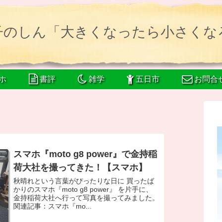
子のしん「大きくなったら小さくな
ホ
書評
雑学
五日市
お問合
スマホ『moto g8 power』で金持稲
荷大社を撮ってきた！【スマホ】
秋晴れという言葉がぴったりな日に 買ったば
かりのスマホ『moto g8 power』 を片手に、
金持稲荷大社へ行って写真を撮ってみました。
関連記事：スマホ『mo...