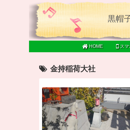
黒帽
HOME
スマ
金持稲荷大社