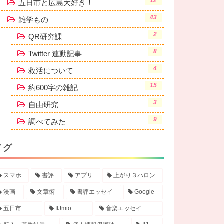
12
五日市と広島大好き！
43
雑学もの
2
QR研究課
8
Twitter 連動記事
4
救活について
15
約600字の雑記
3
自由研究
9
調べてみた
タ
グ
スマホ
書評
アプリ
上がり３ハロン
漫画
文章術
書評エッセイ
Google
五日市
IIJmio
音楽エッセイ