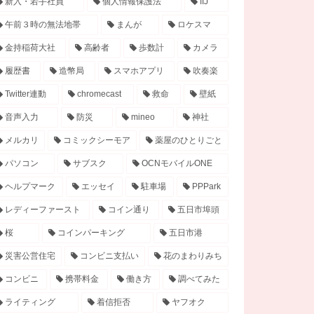
新入・若手社員
個人情報保護法
IIJ
午前３時の無法地帯
まんが
ロケスマ
金持稲荷大社
高齢者
歩数計
カメラ
履歴書
造幣局
スマホアプリ
吹奏楽
Twitter連動
chromecast
救命
壁紙
音声入力
防災
mineo
神社
メルカリ
コミックシーモア
薬屋のひとりごと
パソコン
サブスク
OCNモバイルONE
ヘルプマーク
エッセイ
駐車場
PPPark
レディーファースト
コイン通り
五日市埠頭
桜
コインパーキング
五日市港
災害公営住宅
コンビニ支払い
花のまわりみち
コンビニ
携帯料金
働き方
調べてみた
ライティング
着信拒否
ヤフオク