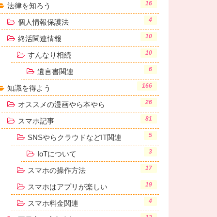
16
法律を知ろう
4
個人情報保護法
10
終活関連情報
10
すんなり相続
6
遺言書関連
166
知識を得よう
26
オススメの漫画やら本やら
81
スマホ記事
5
SNSやらクラウドなどIT関連
3
IoTについて
17
スマホの操作方法
19
スマホはアプリが楽しい
4
スマホ料金関連