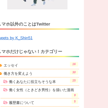
ス
マホ以外のことはTwitter
eets by K_Shin51
ス
マホだけじゃない！カテゴリー
16
エッセイ
30
働き方を変えよう
15
働くあなたに役立ちそうな本
働く女性（ときどき男性）を描いた漫画
9
5
履歴書について