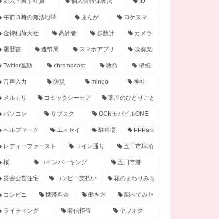
新入・若手社員
個人情報保護法
IIJ
午前３時の無法地帯
まんが
ロケスマ
金持稲荷大社
高齢者
歩数計
カメラ
履歴書
造幣局
スマホアプリ
吹奏楽
Twitter連動
chromecast
救命
壁紙
音声入力
防災
mineo
神社
メルカリ
コミックシーモア
薬屋のひとりごと
パソコン
サブスク
OCNモバイルONE
ヘルプマーク
エッセイ
駐車場
PPPark
レディーファースト
コイン通り
五日市埠頭
桜
コインパーキング
五日市港
災害公営住宅
コンビニ支払い
花のまわりみち
コンビニ
携帯料金
働き方
調べてみた
ライティング
着信拒否
ヤフオク