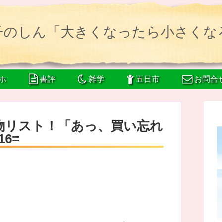
子のしん「大きくなったら小さくな
ホ
書評
雑学
五日市
お問合
物リスト！「あっ、買い忘れ
6=