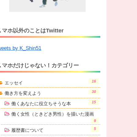
ス
マホ以外のことはTwitter
eets by K_Shin51
ス
マホだけじゃない！カテゴリー
16
エッセイ
30
働き方を変えよう
15
働くあなたに役立ちそうな本
働く女性（ときどき男性）を描いた漫画
9
5
履歴書について