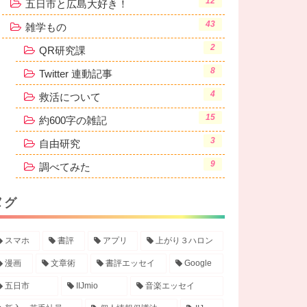
12
五日市と広島大好き！
43
雑学もの
2
QR研究課
8
Twitter 連動記事
4
救活について
15
約600字の雑記
3
自由研究
9
調べてみた
タ
グ
スマホ
書評
アプリ
上がり３ハロン
漫画
文章術
書評エッセイ
Google
五日市
IIJmio
音楽エッセイ