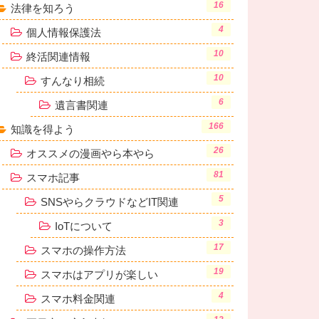
16
法律を知ろう
4
個人情報保護法
10
終活関連情報
10
すんなり相続
6
遺言書関連
166
知識を得よう
26
オススメの漫画やら本やら
81
スマホ記事
5
SNSやらクラウドなどIT関連
3
IoTについて
17
スマホの操作方法
19
スマホはアプリが楽しい
4
スマホ料金関連