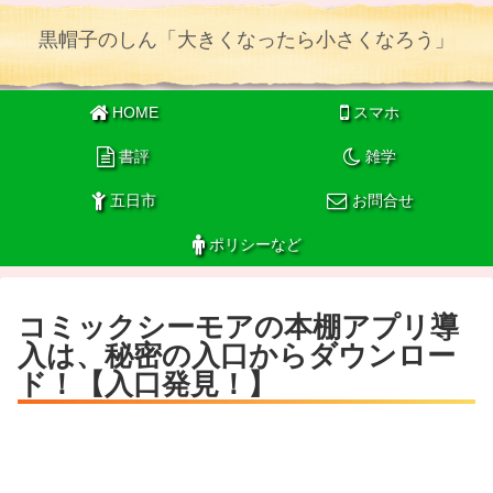
黒帽子のしん「大きくなったら小さくなろう」
HOME
スマホ
書評
雑学
五日市
お問合せ
ポリシーなど
コミックシーモアの本棚アプリ導
入は、秘密の入口からダウンロー
ド！【入口発見！】