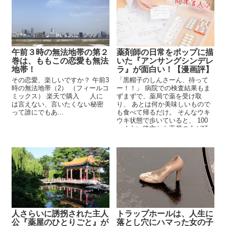
午前３時の無法地帯の第２
薬剤師の日常をポップに描
巻は、ももこの恋愛も無法
いた『アンサングシンデレ
地帯！
ラ』が面白い！【漫画評】
その恋愛、楽しいですか？ 午前3
「黒帽子のしんさーん、待って
時の無法地帯（2） （フィールコ
ー！！」 病院での検査結果もま
ミックス） 楽天で購入 人に
ずまずで、薬局で薬を受け取
は言えない、言いたくない秘密
り、 あとは何か美味しいもので
って誰にでもあ...
も食べて帰るだけ。 そんなウキ
ウキ状態で歩いていると、 100
ｍくらい後方から薬局の人が猛
ダッシュ！！ ...
トラップホールは、人生に
人さらいに誘拐された主人
落とし穴にハマった女の子
公『薬屋のひとりごと』が