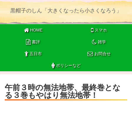
黒帽子のしん「大きくなったら小さくなろう」
HOME
スマホ
書評
雑学
五日市
お問合せ
ポリシーなど
午前３時の無法地帯、最終巻とな
る３巻もやはり無法地帯！