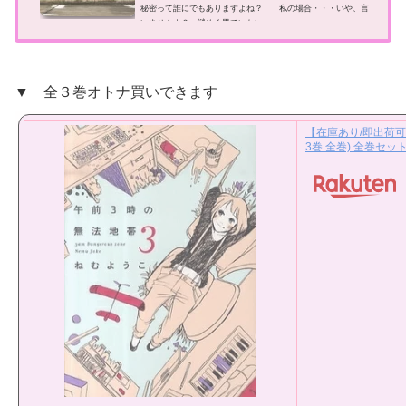
秘密って誰にでもありますよね？ 私の場合・・・いや、言
いませんよ？ 謎めく男でいたい...
▼ 全３巻オトナ買いできます
【在庫あり/即出荷可
3巻 全巻) 全巻セッ