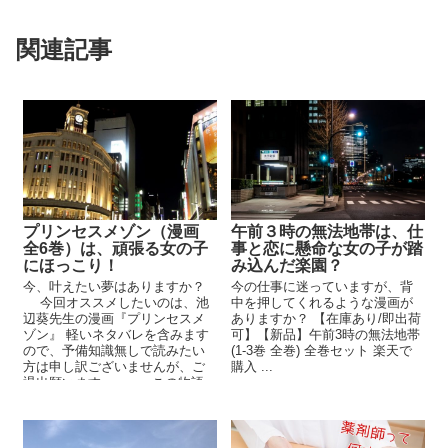
関連記事
プリンセスメゾン（漫画
午前３時の無法地帯は、仕
全6巻）は、頑張る女の子
事と恋に懸命な女の子が踏
にほっこり！
み込んだ楽園？
今、叶えたい夢はありますか？
今の仕事に迷っていますが、背
今回オススメしたいのは、池
中を押してくれるような漫画が
辺葵先生の漫画『プリンセスメ
ありますか？ 【在庫あり/即出荷
ゾン』 軽いネタバレを含みます
可】【新品】午前3時の無法地帯
ので、予備知識無しで読みたい
(1-3巻 全巻) 全巻セット 楽天で
方は申し訳ございませんが、ご
購入 ...
退出願います。 この物語
は、居酒屋で働く少し...