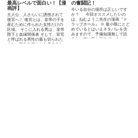
の奮闘記！
最高レベルで面白い！【漫
画評】
今いる自分の場所は正しいです
か？ 今回オススメしたいの
主人公、人さらいに誘拐されて
は、ねむようこ先生の漫画『ト
後宮へ！ 後宮とは、皇帝の子を
ラップホール』 ※ 最小限にとど
産むために作られた女性だけの
めているとはいえネタバレを含
区域。 そこに入れる男は、皇帝
みますので、予備知識無しで読
陛下と血縁関係者 そして、宦官
みたい方は申し訳ございません
と呼ばれる男性の最も切られた
が、ご退出願います。 ...
くない部分を切られた者のみと
いう まさに女の園。 ...