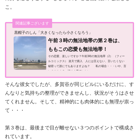
こ。
関連記事ございます
黒帽子のしん「大きくなったら小さくなろう」
午前３時の無法地帯の第２巻は、
ももこの恋愛も無法地帯！
その恋愛、楽しいですか？午前3時の無法地帯（2） （フィー
ルコミックス） 楽天で購入 人には言えない、言いたくない
秘密って誰にでもありますよね？ 私の場合・・・いや、言
いませんよ？ 謎めく男でいたい...
そんな彼女でしたが、多賀谷が同じビルにいるだけに、す
んなりと気持ちの整理ができませんし、状況がそうはさせ
てくれません。そして、精神的にも肉体的にも無理が祟っ
て・・・
第３巻は、最後まで目が離せない３つのポイントで構成さ
れています。