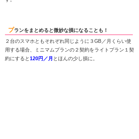
プ
ランをまとめると微妙な損になることも！
２台のスマホともそれぞれ同じように３GB／月くらい使
用する場合、ミニマムプランの２契約をライトプラン１契
約にすると
120円／月
とほんの少し損に。