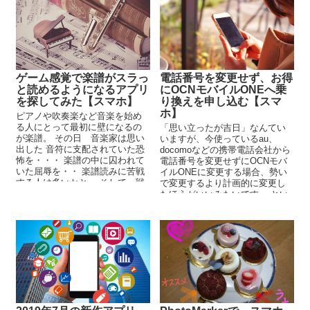
ゲーム感覚で楽譜がスラっ
電話番号を変更せず、お得
と読めるようになるアプリ
にOCNモバイルONEへ乗
を探してみた【スマホ】
り換えを申し込む【スマ
ホ】
ピアノや吹奏楽など音楽を始め
る人にとって最初に壁になるの
「思い立ったが吉日」なんてい
が楽譜。 その日 音楽家は思い
いますが、今使っているau、
出した 音符に支配されていた恐
docomoなどの携帯電話会社から
怖を・・・ 楽譜の中に囚われて
電話番号を変更せずにOCNモバ
いた屈辱を・・ 楽譜読みに苦戦
イルONEに変更する場合、勢い
する人は多いかと。 そして、戦
で変更するより計画的に変更し
いを放棄...
たほうがいいみたいです。 とい
うのも なに...