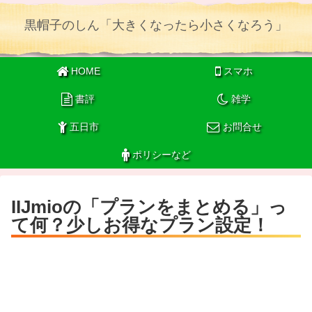
黒帽子のしん「大きくなったら小さくなろう」
HOME
スマホ
書評
雑学
五日市
お問合せ
ポリシーなど
IIJmioの「プランをまとめる」っ
て何？少しお得なプラン設定！