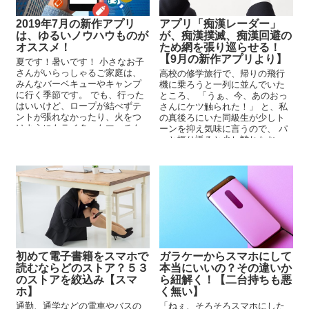
2019年7月の新作アプリ
アプリ「痴漢レーダー」
は、ゆるいノウハウものが
が、痴漢撲滅、痴漢回避の
オススメ！
ため網を張り巡らせる！
【9月の新作アプリより】
夏です！暑いです！ 小さなお子
さんがいらっしゃるご家庭は、
高校の修学旅行で、帰りの飛行
みんなバーベキューやキャンプ
機に乗ろうと一列に並んでいた
に行く季節です。 でも、行った
ところ、 「うぁ、今、あのおっ
はいいけど、ロープが結べずテ
さんにケツ触られた！」 と、私
ントが張れなかったり、火をつ
の真後ろにいた同級生が少しト
けようにもライターもマッチも
ーンを抑え気味に言うので、 パ
忘れてきたりすると、...
ッと振り返ると少し離れたおっ
さんがしてやった...
初めて電子書籍をスマホで
ガラケーからスマホにして
読むならどのストア？５３
本当にいいの？その違いか
のストアを絞込み【スマ
ら紐解く！【二台持ちも悪
ホ】
く無い】
通勤、通学などの電車やバスの
「ねぇ、そろそろスマホにした