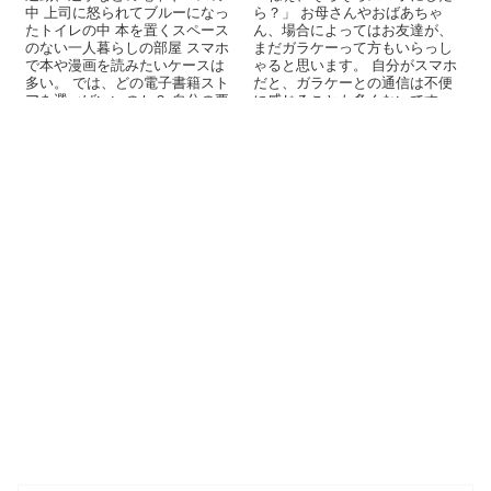
中 上司に怒られてブルーになっ
ら？」 お母さんやおばあちゃ
たトイレの中 本を置くスペース
ん、場合によってはお友達が、
のない一人暮らしの部屋 スマホ
まだガラケーって方もいらっし
で本や漫画を読みたいケースは
ゃると思います。 自分がスマホ
多い。 では、どの電子書籍スト
だと、ガラケーとの通信は不便
アを選べばいいのか？ 自分の要
に感じることも多くないです
望を満た...
か？ できれば...