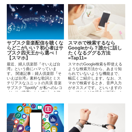
スマホで検索するなら
サブスク音楽配信を聴くな
Googleから？誰かに話し
らどこがいい？初心者はサ
たくなるググる方法
ブスク四天王から選べ！
=Tap11=
【スマホ】
スマホのGoogle検索を即使える
最近、婦人倶楽部『そいえば台
ような検索方法から、あまり知
湾』という曲にハマっていま
られていないような機能まで、
す。 関連記事：婦人倶楽部『そ
幅広くご紹介します。なお、ス
いえば台湾』素朴な歌詞とミス
マホで検索するとき、音声入力
テリアスなユニットの共演 音楽
がオススメです。といいますの
サブスク "Spotify" が私へのレコ
も、ほとんどの場合が単語レベ
メンド（推薦）としてピックア
ルの短い言葉なので、誤入力に
ップして...
なっても修正が簡単。