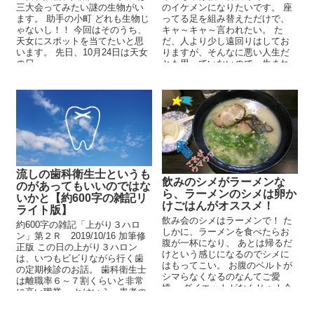
三大会ってみたい謎の生物がい
のイケメンになりたいです。 座
ます。 助手の小町 どれも生物じ
ってる足を組み替えただけで、
ゃないし！！ 今回はそのうち、
キャ～キャ～言われたい。 た
天女にスポットを当てたいと思
だ、人より少し遠回りはしてお
います。 先日、10月24日は天女
りますが、そんなに悪い人生だ
の日...
とも思っていないので、生まれ
変わってもよくて三つ葉のク...
流しの歯科衛生士というも
飲みのシメがラーメンな
のがあってもいいのではな
ら、ラーメンのシメは卵か
いかと【約600字の雑記リ
けごはんがオススメ！
ライト版】
飲み会のシメはラーメンで！ た
約600字の雑記「上がり３ハロ
しかに、ラーメンを食べたらお
ン」第２Ｒ 2019/10/16 加筆修
腹が一杯になり、 あとは帰るだ
正版 この日の上がり３ハロン
けという感じになるのでシメに
は、いつもビビりながら行く歯
はもってこい。 お腹のベルトが
の定期検診のお話。 歯科衛生士
シマらなくなるのなんてご愛
は離職率６～７割くらいと非常
嬌。 ダイエットがなんじゃ！今
に高い職業。 とはいえ、患者の
夜は無礼講じゃ！ ...
立場からいえ...