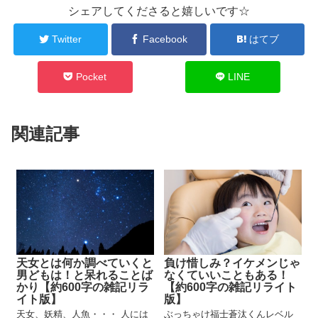
シェアしてくださると嬉しいです☆
Twitter
Facebook
はてブ
Pocket
LINE
関連記事
天女とは何か調べていくと
負け惜しみ？イケメンじゃ
男どもは！と呆れることば
なくていいこともある！
かり【約600字の雑記リラ
【約600字の雑記リライト
イト版】
版】
天女、妖精、人魚・・・ 人には
ぶっちゃけ福士蒼汰くんレベル