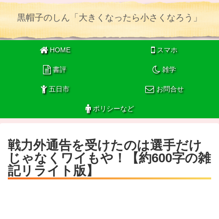
黒帽子のしん「大きくなったら小さくなろう」
HOME
スマホ
書評
雑学
五日市
お問合せ
ポリシーなど
戦力外通告を受けたのは選手だけ
じゃなくワイもや！【約600字の雑
記リライト版】