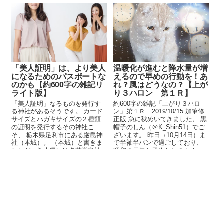
「美人証明」は、より美人
温暖化が進むと降水量が増
になるためのパスポートな
えるので早めの行動を！あ
のかも【約600字の雑記リ
れ？風はどうなの？【上が
ライト版】
り３ハロン 第１Ｒ】
「美人証明」なるものを発行す
約600字の雑記「上がり３ハロ
る神社があるそうです。 カード
ン」第１Ｒ 2019/10/15 加筆修
サイズとハガキサイズの２種類
正版 急に秋めいてきました。 黒
の証明を発行するその神社こ
帽子のしん（＠K_Shin51）でご
そ、 栃木県足利市にある厳島神
ざいます。 昨日（10月14日）ま
社（本城）。 （本城）と書きま
で半袖半パンで過ごしており、
したが、栃木県には名草厳島神
昭和の元気な子供たちのよう...
社、通６丁目厳島神...