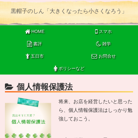
黒帽子のしん「大きくなったら小さくなろう」
HOME
スマホ
書評
雑学
五日市
お問合せ
ポリシーなど
個人情報保護法
将来、お店を経営したいと思った
ら、個人情報保護法はしっかり勉
強しておこう。