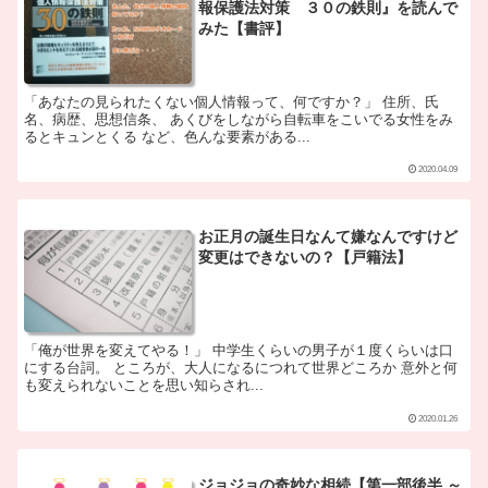
報保護法対策 ３０の鉄則』を読んで
みた【書評】
「あなたの見られたくない個人情報って、何ですか？」 住所、氏
名、病歴、思想信条、 あくびをしながら自転車をこいでる女性をみ
るとキュンとくる など、色んな要素がある...
2020.04.09
お正月の誕生日なんて嫌なんですけど
変更はできないの？【戸籍法】
「俺が世界を変えてやる！」 中学生くらいの男子が１度くらいは口
にする台詞。 ところが、大人になるにつれて世界どころか 意外と何
も変えられないことを思い知らされ...
2020.01.26
ジョジョの奇妙な相続【第一部後半 ～