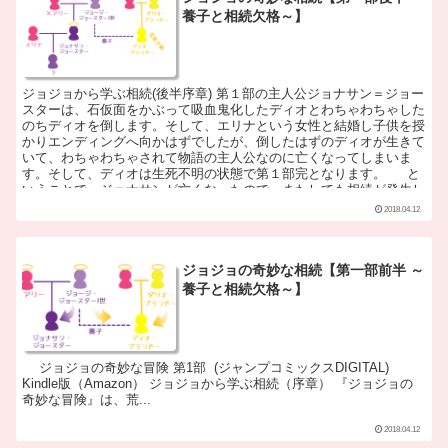
養子と相続欠格～】
ジョジョから学ぶ相続(後半序章) 第１部の主人公ジョナサン＝ジョー
スターは、石仮面をかぶって吸血鬼化したディオとわちゃわちゃした
のちディオを倒します。そして、エリナという女性と結婚し子供を授
かりエンディングへ向かはずでしたが、倒したはずのディオが生きて
いて、わちゃわちゃされて物語の主人公なのに亡くなってしまいま
す。そして、ディオは生死不明の状態で第１部完となります。 と
いうことで、ジョナサンが亡くなったので、またしても相続が発生し
ます。そこで、どういう相続になるのか考えてみました。
2018.04.12
ジョジョの奇妙な相続【第一部前半 ～
養子と相続欠格～】
ジョジョの奇妙な冒険 第1部 (ジャンプコミックスDIGITAL)
Kindle版（Amazon） ジョジョから学ぶ相続（序章） 『ジョジョの
奇妙な冒険』は、荒...
2018.04.12