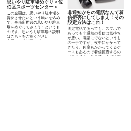
思いやり駐車場めぐり＜佐
伯区スポーツセンター＞
非通知からの電話なんて着
この企画は、思いやり駐車場を
信拒否にしてしまえ！その
普及させたいという願いを込め
設定方法はこれ！
て、事務所周辺の思いやり駐車
場をめぐってみよう！というも
固定電話であっても、スマホで
のです。思いやり駐車場の説明
あっても非通知の着信は気持ち
はこちらをご覧ください
が悪い。電話にでないというも
今回は、佐伯区スポーツセンタ
の一手ですが、夜中にかかって
ーに行ってきました。 ...
きたり、何度もかかってくるケ
ースもあるので着信拒否するの
が良さそう。そこで、今回は非
通知着信を着信拒否にする方法
をまとめてみました。