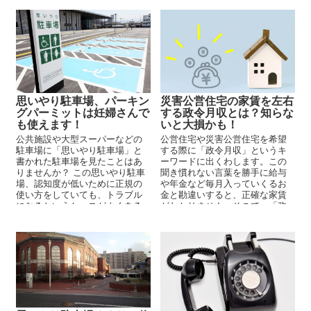
災害公営住宅の家賃を左右
思いやり駐車場、パーキン
する政令月収とは？知らな
グパーミットは妊婦さんで
いと大損かも！
も使えます！
公営住宅や災害公営住宅を希望
公共施設や大型スーパーなどの
する際に「政令月収」というキ
駐車場に「思いやり駐車場」と
ーワードに出くわします。この
書かれた駐車場を見たことはあ
聞き慣れない言葉を勝手に給与
りませんか？ この思いやり駐車
や年金など毎月入っていくるお
場、認知度が低いために正規の
金と勘違いすると、正確な家賃
使い方をしていても、トラブル
がわかりません。そこで、「政
になるというケースがよくある
令月収」とは何か調べてみまし
そうです。 そこで、今回は...
た。