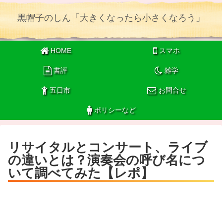
黒帽子のしん「大きくなったら小さくなろう」
HOME
スマホ
書評
雑学
五日市
お問合せ
ポリシーなど
リサイタルとコンサート、ライブ
の違いとは？演奏会の呼び名につ
いて調べてみた【レポ】