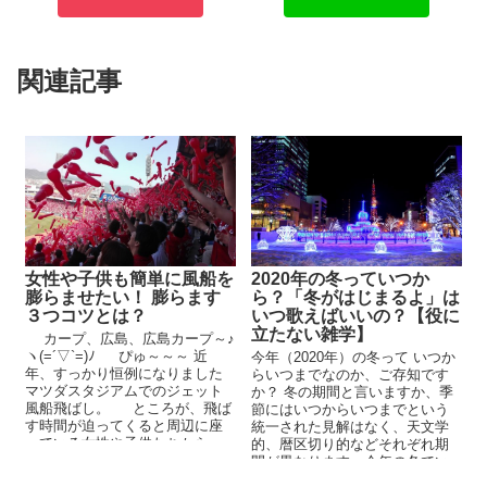
関連記事
女性や子供も簡単に風船を
2020年の冬っていつか
膨らませたい！ 膨らます
ら？「冬がはじまるよ」は
３つコツとは？
いつ歌えばいいの？【役に
立たない雑学】
カープ、広島、広島カープ～♪
ヽ(=´▽`=)ﾉ ぴゅ～～～ 近
今年（2020年）の冬って いつか
年、すっかり恒例になりました
らいつまでなのか、ご存知です
マツダスタジアムでのジェット
か？ 冬の期間と言いますか、季
風船飛ばし。 ところが、飛ば
節にはいつからいつまでという
す時間が迫ってくると周辺に座
統一された見解はなく、天文学
っている女性や子供たちから ...
的、暦区切り的などそれぞれ期
間が異なります。今年の冬でい
えば、こんな感じです...