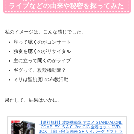
ライブなどの由来や秘密を探ってみた
私のイメージは、こんな感じでした。
座って
聴く
のがコンサート
独奏を
聴く
のがリサイタル
主に立って
聞く
のがライブ
ギグって、攻殻機動隊？
ミサは聖飢魔IIの布教活動
果たして、結果はいかに。
【送料無料】攻殻機動隊 アニメ STAND ALONE
COMPLEX+S.A.C. 2nd GIG 全巻セット DVD-
BOX 士郎正宗 近未来 SF サイボーグ ギフト ラ