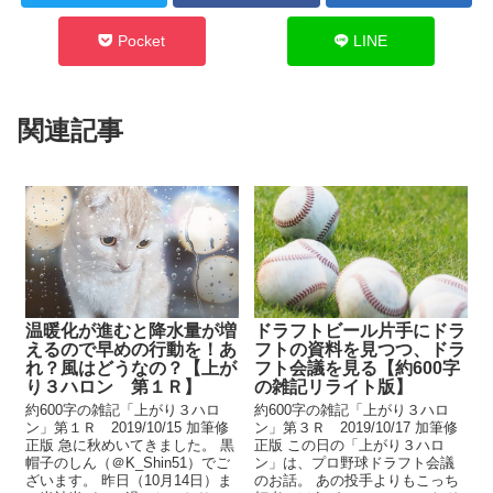
Pocket
LINE
関連記事
温暖化が進むと降水量が増
ドラフトビール片手にドラ
えるので早めの行動を！あ
フトの資料を見つつ、ドラ
れ？風はどうなの？【上が
フト会議を見る【約600字
り３ハロン 第１Ｒ】
の雑記リライト版】
約600字の雑記「上がり３ハロ
約600字の雑記「上がり３ハロ
ン」第１Ｒ 2019/10/15 加筆修
ン」第３Ｒ 2019/10/17 加筆修
正版 急に秋めいてきました。 黒
正版 この日の「上がり３ハロ
帽子のしん（＠K_Shin51）でご
ン」は、プロ野球ドラフト会議
ざいます。 昨日（10月14日）ま
のお話。 あの投手よりもこっち