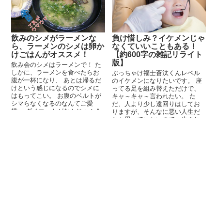
飲みのシメがラーメンな
負け惜しみ？イケメンじゃ
ら、ラーメンのシメは卵か
なくていいこともある！
けごはんがオススメ！
【約600字の雑記リライト
版】
飲み会のシメはラーメンで！ た
しかに、ラーメンを食べたらお
ぶっちゃけ福士蒼汰くんレベル
腹が一杯になり、 あとは帰るだ
のイケメンになりたいです。 座
けという感じになるのでシメに
ってる足を組み替えただけで、
はもってこい。 お腹のベルトが
キャ～キャ～言われたい。 た
シマらなくなるのなんてご愛
だ、人より少し遠回りはしてお
嬌。 ダイエットがなんじゃ！今
りますが、そんなに悪い人生だ
夜は無礼講じゃ！ ...
とも思っていないので、生まれ
変わってもよくて三つ葉のク...