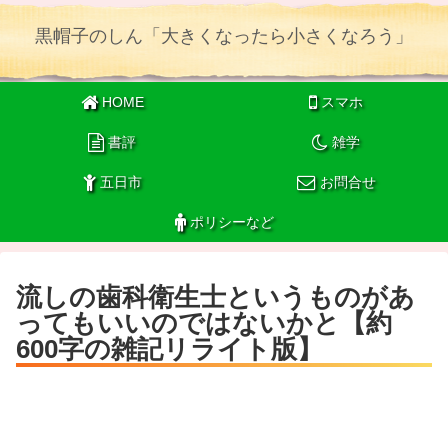
黒帽子のしん「大きくなったら小さくなろう」
HOME
スマホ
書評
雑学
五日市
お問合せ
ポリシーなど
流しの歯科衛生士というものがあ
ってもいいのではないかと【約
600字の雑記リライト版】