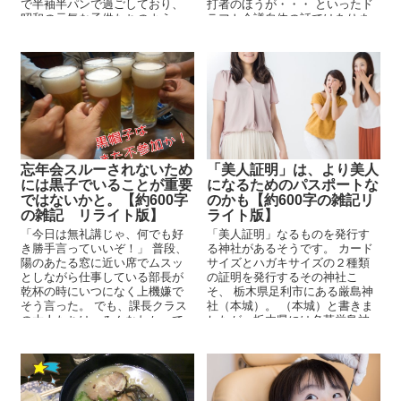
で半袖半パンで過ごしており、
打者のほうが・・・ といったド
昭和の元気な子供たちのよう...
ラフト会議自体の話ではありま
せん。 ...
忘年会スルーされないため
「美人証明」は、より美人
には黒子でいることが重要
になるためのパスポートな
ではないかと。【約600字
のかも【約600字の雑記リ
の雑記 リライト版】
ライト版】
「今日は無礼講じゃ、何でも好
「美人証明」なるものを発行す
き勝手言っていいぞ！」 普段、
る神社があるそうです。 カード
陽のあたる窓に近い席でムスッ
サイズとハガキサイズの２種類
としながら仕事している部長が
の証明を発行するその神社こ
乾杯の時にいつになく上機嫌で
そ、 栃木県足利市にある厳島神
そう言った。 でも、課長クラス
社（本城）。 （本城）と書きま
の大人たちは、みんなわかって
したが、栃木県には名草厳島神
る 部長は...
社、通６丁目厳島神...