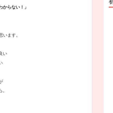
わからない！」
思います。
良い
い
が
ら。