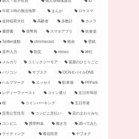
新入・若手社員
個人情報保護法
IIJ
午前３時の無法地帯
まんが
ロケスマ
金持稲荷大社
高齢者
歩数計
カメラ
履歴書
造幣局
スマホアプリ
吹奏楽
Twitter連動
chromecast
救命
壁紙
音声入力
防災
mineo
神社
メルカリ
コミックシーモア
薬屋のひとりごと
パソコン
サブスク
OCNモバイルONE
ヘルプマーク
エッセイ
駐車場
PPPark
レディーファースト
コイン通り
五日市埠頭
桜
コインパーキング
五日市港
災害公営住宅
コンビニ支払い
花のまわりみち
コンビニ
携帯料金
働き方
調べてみた
ライティング
着信拒否
ヤフオク