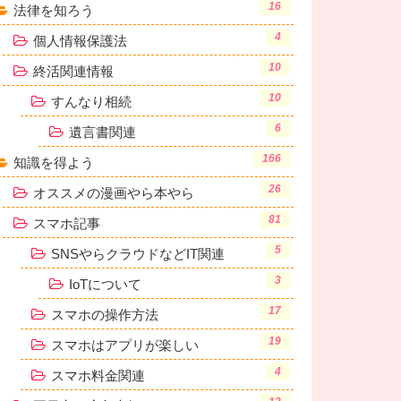
16
法律を知ろう
4
個人情報保護法
10
終活関連情報
10
すんなり相続
6
遺言書関連
166
知識を得よう
26
オススメの漫画やら本やら
81
スマホ記事
5
SNSやらクラウドなどIT関連
3
IoTについて
17
スマホの操作方法
19
スマホはアプリが楽しい
4
スマホ料金関連