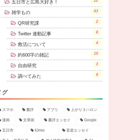
12
五日市と広島大好き！
43
雑学もの
2
QR研究課
8
Twitter 連動記事
4
救活について
15
約600字の雑記
3
自由研究
9
調べてみた
タ
グ
スマホ
書評
アプリ
上がり３ハロン
漫画
文章術
書評エッセイ
Google
五日市
IIJmio
音楽エッセイ