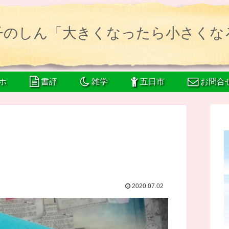
子のしん「大きくなったら小さくな
ホ
書評
雑学
五日市
お問合
2020.07.02