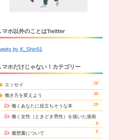
ス
マホ以外のことはTwitter
eets by K_Shin51
ス
マホだけじゃない！カテゴリー
16
エッセイ
30
働き方を変えよう
15
働くあなたに役立ちそうな本
働く女性（ときどき男性）を描いた漫画
9
5
履歴書について